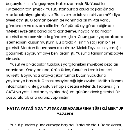
başarıyla 4. sınıfa geçmeye hak kazanmıştı. Biz Yusuf’la
Twitterdan tanışmıştık. Yusuf, İstanbul’da okula başladığında
maddi sıkıntıya girmişti ve “Burs vermek isteyen biri var mı?” diye
tweet atmıştı. O zaman benim de yanımda bir miktar vardı,
gönderdim ve devam ettirdim. O, üçüncü ay gönderdiğimde
“Melek Teyze artık bana para gönderme, ihtiyacım kalmadı”
demişti ama ben yine de göndermiştim. Onun gurur yaparak para
istemediğini düşünmüştüm. Bu arada 4. sınıfın stajı için bir işe
girmişti. Stajdan ilk avansını alır almaz “Melek Teyze seni yemeğe
götürmek istiyorum” diye beni aramıştı. Yusuf’la tanışmamız böyle
olmuştu.
Yusuf ve arkadaşları tutuksuz yargılanırken müebbet cezaları
onaylandı. Onaylanınca, üzüntüden, Yusuf’un kemik kanseri
nüksetti. Boynunda ortaya çıkan tümör bütün vücuduna
yayılmaya başladı. Cezası onaylandığı için avukatı Meliha Hanım,
infaz hakimliği ile görüştü ve hapis cezası ertelendi. Tedavisi için
GATA’ya yattı. Hastaneye yatışı doğum gününe denk gelmişti. Bir
pasta alarak ona sürpriz yapmıştım.
HASTA YATAĞINDA TUTSAK ARKADAŞLARINA SÜREKLİ MEKTUP
YAZARDI
Yusuf günden güne erimeye başladı. Yatalak oldu. Bacaklarını,