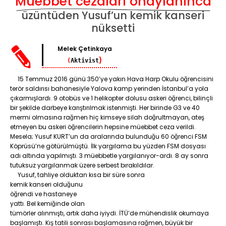
Müebbet cezaları onaylanınca
üzüntüden Yusuf’un kemik kanseri
nüksetti
Melek Çetinkaya
)
(
Aktivist
15 Temmuz 2016 günü 350’ye yakın Hava Harp Okulu öğrencisini
terör saldırısı bahanesiyle Yalova kamp yerinden İstanbul’a yola
çıkarmışlardı. 9 otobüs ve 1 helikopter dolusu askeri öğrenci, bilinçli
bir şekilde darbeye karıştırılmak istenmişti. Her birinde G3 ve 40
mermi olmasına rağmen hiç kimseye silah doğrultmayan, ateş
etmeyen bu askeri öğrencilerin hepsine müebbet ceza verildi.
Mesela; Yusuf KURT’un da aralarında bulunduğu 60 öğrenci FSM
Köprüsü’ne götürülmüştü. İlk yargılama bu yüzden FSM dosyası
adı altında yapılmıştı. 3 müebbetle yargılanıyor-ardı. 8 ay sonra
tutuksuz yargılanmak üzere serbest bırakıldılar.
Yusuf, tahliye olduktan kısa bir süre sonra
kemik kanseri olduğunu
öğrendi ve hastaneye
yattı. Bel kemiğinde olan
tümörler alınmıştı, artık daha iyiydi. İTÜ’de mühendislik okumaya
başlamıştı. Kış tatili sonrası başlamasına rağmen, büyük bir