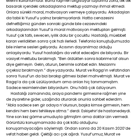
ellerini kullanamadı. Buna rağmen bilgisayar tuşlarına zorla, tek tek
basarak içerideki arkadaşlarına mektup yazmayı ihmal etmedi.
Onlara sürekli moral, motivasyon vermeye çalışıyordu. Arkadaşları
da tabii ki Yusuf’u yalnız bırakmıyorlardı. Hatta cenazesini
defnettiğimiz günden sonraki günde bile cezaevindeki
arkadaşlarından Yusuf’a moral motivasyon mektupları gelmişti.
Yusuf çok tatlı, sevecen, iyilik dolu bir çocuktu. Hastalığı, müebbet
kararı verildikten sonra çok hızlı ilerledi. Telefonla konuştuğumuzda
bile inleme sesleri geliyordu. Acısının dayanılmaz olduğu
anlaşılıyordu. Yusuf hastalığını da vefat edeceğini de biliyordu. Bir
vasiyet mektubu bırakmıştı. “Ben öldükten sonra kabrime laf olsun
diye gelmeyin. Gelin, oturun, benimle sohbet edin. Mezarımı
çiçeksiz bırakmayın.” diye yazıyordu. Murat ve Ragıp’ın vefatından
sonra Yusuf’un da bizi bırakıp gitmesi bizleri mahvetmişti. Murat ve
Ragıp’a da çok üzülüyordum ama onları hiç tanımamıştım.
Sadece resimlerinden biliyordum. Onu hâlâ çok özlüyorum.
Hastalığı zamanında, araya pandemi girmesine rağmen yine
de ziyaretine gider, uzağında oturarak onunla sohbet ederdim.
“Abla sadece sen gir odaya n’olursun, başka kimse girmesin, hem
kendini hem beni tehlikeye atma.” derdi. Eskişehir’de hastanedeydi.
Yine son kez görme umuduyla gitmiştim ama doktor izin vermedi.
Görüntülü konuşmamızda da çok kötü olduğunu
konuşamayacağını söylemişti. Ondan sonra da 20 Kasım 2020’de
vefat haberi geldi. Çektiği acı çok ağırdı. Yusuf’umuz, Murat ve