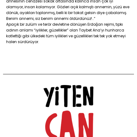
annesinin cenazesi sokak ortasında kalınca insan çok iyi
olamıyor, insan kalamıyor. Gözleri açık kalmıştı annemin, yüzü eve
dönük, ayakları toplanmış, belli ki bir takat gelsin diye çabalamış.
Benim annemi, siz benim annemi öldürdünüz!..”
Apaçık bir zulüm ve terör devletine dönüşen Erdoğan rejimi, tıpkı
adının anlamı “iyilikler, güzellikler” olan Taybet Ana’yı hunharca
katlettiği gibi ülkedeki tüm iyilikleri ve güzellikleri tek tek yok etmeyi
halen sürdürüyor.