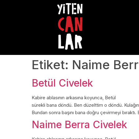
Etiket:
Naime Berr
Betül Civelek
Kabire ablasının arkasına koyunca, Betül
sürekli bana döndü. Ben düzelttim o döndü. Kulağı
Bundan sonra başını bana doğru çevirmeyi bıraktı. Bir 
Naime Berra Civelek