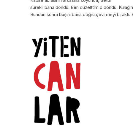
Kabire ablasının arkasına koyunca, Betül
sürekli bana döndü. Ben düzelttim o döndü. Kulağı
Bundan sonra başını bana doğru çevirmeyi bıraktı. Bir 