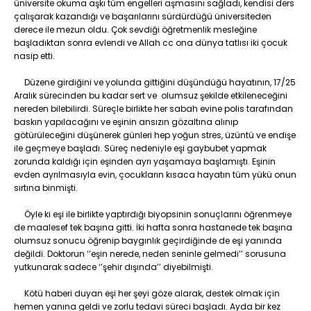
üniversite okuma aşkı tüm engelleri aşmasını sağladı, kendisi ders
çalışarak kazandığı ve başarılarını sürdürdüğü üniversiteden
derece ile mezun oldu. Çok sevdiği öğretmenlik mesleğine
başladıktan sonra evlendi ve Allah cc ona dünya tatlısı iki çocuk
nasip etti.
Düzene girdiğini ve yolunda gittiğini düşündüğü hayatının, 17/25
Aralık sürecinden bu kadar sert ve olumsuz şekilde etkileneceğini
nereden bilebilirdi. Süreçle birlikte her sabah evine polis tarafından
baskın yapılacağını ve eşinin ansızın gözaltına alınıp
götürüleceğini düşünerek günleri hep yoğun stres, üzüntü ve endişe
ile geçmeye başladı. Süreç nedeniyle eşi gaybubet yapmak
zorunda kaldığı için eşinden ayrı yaşamaya başlamıştı. Eşinin
evden ayrılmasıyla evin, çocukların kısaca hayatın tüm yükü onun
sırtına binmişti.
Öyle ki eşi ile birlikte yaptırdığı biyopsinin sonuçlarını öğrenmeye
de maalesef tek başına gitti. İki hafta sonra hastanede tek başına
olumsuz sonucu öğrenip baygınlık geçirdiğinde de eşi yanında
değildi. Doktorun ‘’eşin nerede, neden seninle gelmedi’’ sorusuna
yutkunarak sadece ‘’şehir dışında’’ diyebilmişti.
Kötü haberi duyan eşi her şeyi göze alarak, destek olmak için
hemen yanına geldi ve zorlu tedavi süreci başladı. Ayda bir kez