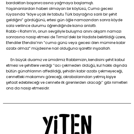
bardaktan boşanırcasına yağmaya başlamıştı.
Yaşananlardan haberi olmayan bir köylüsü, Cuma gecesi
rüyasında “köye uçak ile tabutu Türk bayrağına sarılı bir şehit
geldiğini” gördüğünü, ertesi gün öğle namazından sonra köyde
sala verilince durumu öğrendiğinde kızına anlattı.
Rabb-i Rahim’in, onun sevgiliyle buluşma anını akşam namazı
sonrasına nasip etmesi de Tirmizi’deki bir Hadiste belirtildiği üzere,
Efendiler Efendisi’nin “cuma günü veya gecesi ölen mümine kabir
azabı olmaz” müjdesine nail olduğuna işarettir inşaallah.
En büyük duamız ve ümidimiz Rabbimizin, kendisini şehit kabul
etmesi ve şehitlere verdiği ‘’acı çekmeden öldüğü, kul hakkı dışında
bütün günahlarının affedildiği, şehidin kabir azabı çekmeyeceği,
cennetteki makamını göreceği, akrabalarından yetmiş kişiye
şefaat edebileceği ve cennete ilk girenlerden olacağı’’ gibi nimetleri
ona da nasip etmesidir.