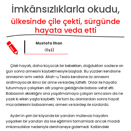
İmkânsızlıklarla okudu,
ülkesinde çile çekti, sürgünde
hayata veda etti
Mustafa İlhan
)
(
Eşi
Çileli hayatı, daha küçücük bir bebekken, doğduktan sadece on
gün sonra annesini kaybetmesiyle başladı. Bu yüzden kendisine
annesinin ismi verildi. Allah-u Teala kendisine öz annesini
aratmayacak ikinci bir anne ve kardeş lütfetti. Onlar ile hayata
tutunmaya çalışırken altı yaşına geldiğinde babası vefat etti.
Babasının eksikliğini ona yaşatmamaya çalışan amcasını da ne
yazık ki erken yaşta kaybetti. Ve tüm bu olanlardan sonra hayat
mücadelesini babaannesi, annesi ve kardeşi ile sürdürdü.
Aydın’ın şirin bir köyünde bir yandan mütevazı hayatını
yaşarken bir yandan da lise eğitimini tamamladı ancak maddi
imkansızlıklar nedeniyle dershaneye gidemedi. Kalbindeki