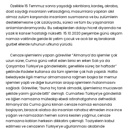
Özellikle 15 Temmuz sonra yaşadığı sıkıntılara, kardeş, akraba,
dost saydığı insanların vefasızlığına, masumlara yapılan akıl
almaz zulüm karşısında insanların susmasına ve bu zulümlerin
desteklemesine çok üzülüyordu, süreci ve tüm bu yaşananları
anlamlandıramıyordu. Bu sebeplerden dolayı hicret diyarında ne
yazık ki kanser hastalığı nüksetti. 15.10.2020 perşembe günü akşam
namazı vaktinde geride iki yetim çocuk ve acılı bir eş bırakarak
gurbet ellerde ruhunun ufkuna yürüdü.
Cenaze işlemlerini yapan görevliler “Almanya’da işlemler çok
uzun sürer, Cuma günü vefat eden birisi en erken Salı ya da
Çarşamba Türkiye’ye gönderilebilir, genellikle süreç bir haftadır’’
şeklinde ifadeler kullansa da tüm işlemler çok hızlı yapıldı. Hatta
belediyede ilgili memur olmamasına rağmen başka bir memur
işlemleri yaptı ve diğer kurumları arayıp işlemlerin hızlanmasını
sağladı. Görevliler, ‘’buna hiç tanık olmadık, işlemleriniz mucizevari
şekilde yarım günde bitti” demişti. Cumartesi Türkiye’ye gönderildi
ve öğlen namazına müteakip ebedi istirahatgahına defnedildi.
Almanya’da Cuma günü kılınan cenaze namazı esnasında
başlayan, birazcık ıslatsa da insanları rahatsız etmeden ince ince
yağan ve namazdan hemen sonra kesilen yağmur, cenaze
namazına katılan herkesin dikkatini çekmişti. Taziyelerin kabul
edilmesi ve cenazenin Türkiye’ye uğurlanması akabinde