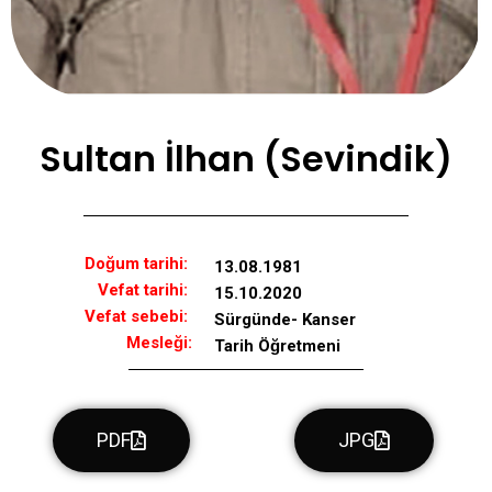
Sultan İlhan (Sevindik)
Doğum tarihi:
13.08.1981
Vefat tarihi:
15.10.2020
Vefat sebebi:
Sürgünde- Kanser
Mesleği:
Tarih Öğretmeni
PDF
JPG