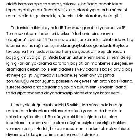
aldığı kemoterapiden sonra yaklaşık iki haftada ancak tekrar
toparlayabiliyordu. Ruhsal ve fiziksel olarak yıpratıcı bu sürecini
memleketinde geçirmek için, ücretsiz izin alarak Aydın’a gitti.
Tedavisinin ikinci ayında 15 Temmuz garabeti yaşandı ve 15
Temmuz akşamı haberleri izlerken “darbenin bir senaryo
olduğunu” söyledi. 16 Temmuz’da istişare etmeleri akabinde ve hiç
istememesine rağmen eşini tekrar gaybubete gönderdi. Böylece
tek başına hem tedavi süreci hem de çocuklar ile eşi olmadan
başa çıkmaya çalıştı. Birde bunun üstüne hem kendisi hem de eşi
için çıkarılan yakalama kararları, başlatılan mahkeme süreçleri, ev
aramaları derken polislerin adaletsiz ve vicdansız baskılarıyla baş
etmeye çalıştı. Ağır tedavi sürecine, eşinden ayrı yaşama
zorunluluğu ve zorluğuna, polislerin ve çevresinin artan baskılarına,
süreçte dava arkadaşlarına yapılan zulümlerin kendisini daha
fazla yıpratmasına dayanamayıp hicret etmeye karar verdi.
Hicret yolculuğu akabindeki 1,5 yıllık iltica sürecinde kaldığı
mekanların imkanları noktasında sıkıntı yaşasa da her daim
sabretmeyi tercih etti. Bu dünyadaki iki dileğinden biri olan
insanların imanına vesile olma düşüncesiyle ensarlığın hakkını
vermeye çalıştı. Hedefi, birkaç masumun elinden tutmak ve hicret
diyarında birkaç insanın imanına vesile olmaktı.