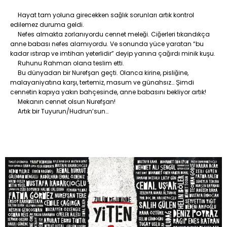
Hayat tam yoluna girecekken sağlık sorunları artık kontrol
edilemez duruma geldi.
Nefes almakta zorlanıyordu cennet meleği. Ciğerleri tıkandıkça
anne babası nefes alamıyordu. Ve sonunda yüce yaratan “bu
kadar ıstırap ve imtihan yeterlidir” deyip yanına çağırdı minik kuşu.
Ruhunu Rahman olana teslim etti.
Bu dünyadan bir Nurefşan geçti. Olanca kirine, pisliğine,
malayaniyatına karşı, tertemiz, masum ve günahsız… Şimdi
cennetin kapıya yakın bahçesinde, anne babasını bekliyor artık!
Mekanın cennet olsun Nurefşan!
Artık bir Tuyurun/Hudrun’sun…