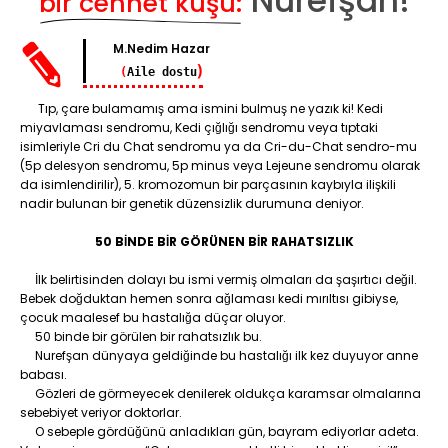
Nurefşan!
bir cennet kuşu:
M.Nedim Hazar
)
(
Aile dostu
Tıp, çare bulamamış ama ismini bulmuş ne yazık ki! Kedi
miyavlaması sendromu, Kedi çığlığı sendromu veya tıptaki
isimleriyle Cri du Chat sendromu ya da Cri-du-Chat sendro-mu
(5p delesyon sendromu, 5p minus veya Lejeune sendromu olarak
da isimlendirilir), 5. kromozomun bir parçasının kaybıyla ilişkili
nadir bulunan bir genetik düzensizlik durumuna deniyor.
50 BİNDE BİR GÖRÜNEN
BİR RAHATSIZLIK
İlk belirtisinden dolayı bu ismi vermiş olmaları da şaşırtıcı değil.
Bebek doğduktan hemen sonra ağlaması kedi mırıltısı gibiyse,
çocuk maalesef bu hastalığa düçar oluyor.
50 binde bir görülen bir rahatsızlık bu.
Nurefşan dünyaya geldiğinde bu hastalığı ilk kez duyuyor anne
babası.
Gözleri de görmeyecek denilerek oldukça karamsar olmalarına
sebebiyet veriyor doktorlar.
O sebeple gördüğünü anladıkları gün, bayram ediyorlar adeta.