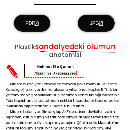
PDF
JPG
sandalyedeki ölümün
Plastik
anatomisi
Mehmet Efe Çaman
)
(
Yazar ve Akademisyen
Midem bulanıyor: Komiser Yardımcısı polis memuru Mustafa
Kabakçıoğlu, bir yardım kuruluşuna yıllar önce yaptığı 5 TL’lik bir
yardım “kanıt gösterilerek” suçlandıktan sonra tıkıldığı berbat bir
Türk hapishanesinde, tek kişilik sefil bir hücrede, tek başına acılar
içerisinde çırpınarak öldü! Belanızı bulasınız!
Midem bulanıyor: Şimdi çıkıp AKP’den, derin devletten, zalim
rejimden, kutuplaşmış ve tarumar olmuş bir siyasetten falan söz
edebilirdim, ama öyle yapmayacağım. Çünkü polis Mustafa’nın
katili bir toplum! Toplu bir cinayet, çok ortaklı bir katliam, kitle