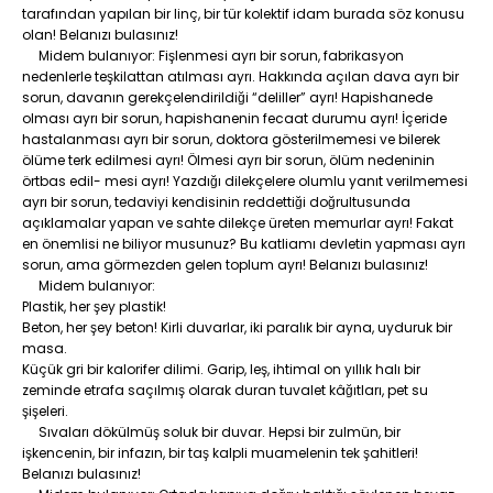
tarafından yapılan bir linç, bir tür kolektif idam burada söz konusu
olan! Belanızı bulasınız!
Midem bulanıyor: Fişlenmesi ayrı bir sorun, fabrikasyon
nedenlerle teşkilattan atılması ayrı. Hakkında açılan dava ayrı bir
sorun, davanın gerekçelendirildiği “deliller” ayrı! Hapishanede
olması ayrı bir sorun, hapishanenin fecaat durumu ayrı! İçeride
hastalanması ayrı bir sorun, doktora gösterilmemesi ve bilerek
ölüme terk edilmesi ayrı! Ölmesi ayrı bir sorun, ölüm nedeninin
örtbas edil- mesi ayrı! Yazdığı dilekçelere olumlu yanıt verilmemesi
ayrı bir sorun, tedaviyi kendisinin reddettiği doğrultusunda
açıklamalar yapan ve sahte dilekçe üreten memurlar ayrı! Fakat
en önemlisi ne biliyor musunuz? Bu katliamı devletin yapması ayrı
sorun, ama görmezden gelen toplum ayrı! Belanızı bulasınız!
Midem bulanıyor:
Plastik, her şey plastik!
Beton, her şey beton! Kirli duvarlar, iki paralık bir ayna, uyduruk bir
masa.
Küçük gri bir kalorifer dilimi. Garip, leş, ihtimal on yıllık halı bir
zeminde etrafa saçılmış olarak duran tuvalet kâğıtları, pet su
şişeleri.
Sıvaları dökülmüş soluk bir duvar. Hepsi bir zulmün, bir
işkencenin, bir infazın, bir taş kalpli muamelenin tek şahitleri!
Belanızı bulasınız!