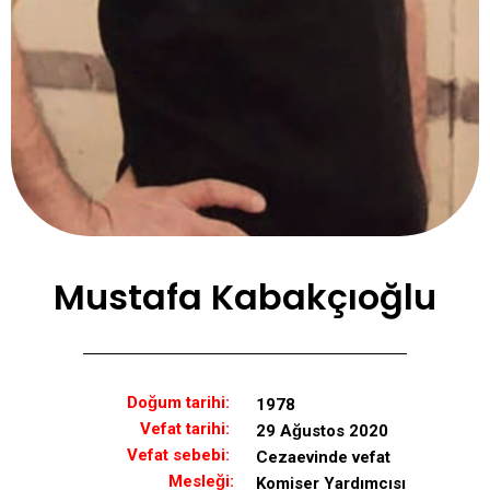
Mustafa Kabakçıoğlu
Doğum tarihi:
1978
Vefat tarihi:
29 Ağustos 2020
Vefat sebebi:
Cezaevinde vefat
Mesleği:
Komiser Yardımcısı