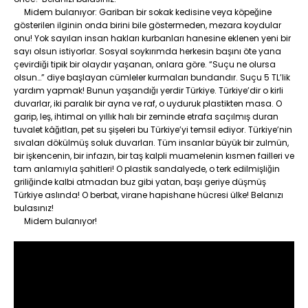
Midem bulanıyor: Gariban bir sokak kedisine veya köpeğine
gösterilen ilginin onda birini bile göstermeden, mezara koydular
onu! Yok sayılan insan hakları kurbanları hanesine eklenen yeni bir
sayı olsun istiyorlar. Sosyal soykırımda herkesin başını öte yana
çevirdiği tipik bir olaydır yaşanan, onlara göre. “Suçu ne olursa
olsun…” diye başlayan cümleler kurmaları bundandır. Suçu 5 TL’lik
yardım yapmak! Bunun yaşandığı yerdir Türkiye. Türkiye’dir o kirli
duvarlar, iki paralık bir ayna ve raf, o uyduruk plastikten masa. O
garip, leş, ihtimal on yıllık halı bir zeminde etrafa saçılmış duran
tuvalet kâğıtları, pet su şişeleri bu Türkiye’yi temsil ediyor. Türkiye’nin
sıvaları dökülmüş soluk duvarları. Tüm insanlar büyük bir zulmün,
bir işkencenin, bir infazın, bir taş kalpli muamelenin kısmen failleri ve
tam anlamıyla şahitleri! O plastik sandalyede, o terk edilmişliğin
griliğinde kalbi atmadan buz gibi yatan, başı geriye düşmüş
Türkiye aslında! O berbat, virane hapishane hücresi ülke! Belanızı
bulasınız!
Midem bulanıyor!