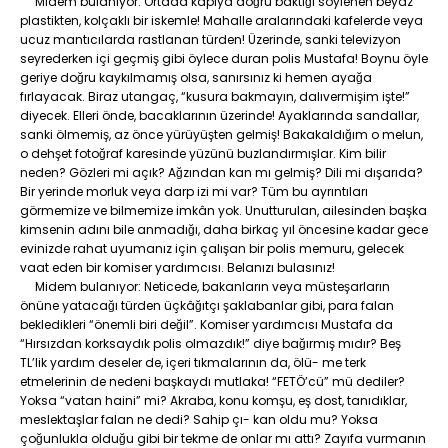
Midem bulanıyor: Ortada kapıya doğru baktığı söylenen beyaz
plastikten, kolçaklı bir iskemle! Mahalle aralarındaki kafelerde veya
ucuz mantıcılarda rastlanan türden! Üzerinde, sanki televizyon
seyrederken içi geçmiş gibi öylece duran polis Mustafa! Boynu öyle
geriye doğru kaykılmamış olsa, sanırsınız ki hemen ayağa
fırlayacak. Biraz utangaç, “kusura bakmayın, dalıvermişim işte!”
diyecek. Elleri önde, bacaklarının üzerinde! Ayaklarında sandallar,
sanki ölmemiş, az önce yürüyüşten gelmiş! Bakakaldığım o melun,
o dehşet fotoğraf karesinde yüzünü buzlandırmışlar. Kim bilir
neden? Gözleri mi açık? Ağzından kan mı gelmiş? Dili mi dışarıda?
Bir yerinde morluk veya darp izi mi var? Tüm bu ayrıntıları
görmemize ve bilmemize imkân yok. Unutturulan, ailesinden başka
kimsenin adını bile anmadığı, daha birkaç yıl öncesine kadar gece
evinizde rahat uyumanız için çalışan bir polis memuru, gelecek
vaat eden bir komiser yardımcısı. Belanızı bulasınız!
Midem bulanıyor: Neticede, bakanların veya müsteşarların
önüne yatacağı türden üçkâğıtçı şaklabanlar gibi, para falan
bekledikleri “önemli biri değil”. Komiser yardımcısı Mustafa da
“Hırsızdan korksaydık polis olmazdık!” diye bağırmış mıdır? Beş
TL’lik yardım deseler de, içeri tıkmalarının da, ölü- me terk
etmelerinin de nedeni başkaydı mutlaka! “FETÖ’cü” mü dediler?
Yoksa “vatan haini” mi? Akraba, konu komşu, eş dost, tanıdıklar,
meslektaşlar falan ne dedi? Sahip çı- kan oldu mu? Yoksa
çoğunlukla olduğu gibi bir tekme de onlar mı attı? Zayıfa vurmanın