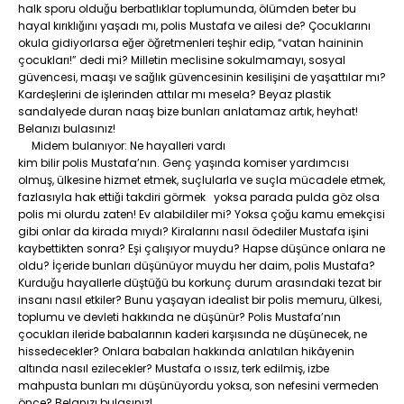
halk sporu olduğu berbatlıklar toplumunda, ölümden beter bu
hayal kırıklığını yaşadı mı, polis Mustafa ve ailesi de? Çocuklarını
okula gidiyorlarsa eğer öğretmenleri teşhir edip, “vatan haininin
çocukları!” dedi mi? Milletin meclisine sokulmamayı, sosyal
güvencesi, maaşı ve sağlık güvencesinin kesilişini de yaşattılar mı?
Kardeşlerini de işlerinden attılar mı mesela? Beyaz plastik
sandalyede duran naaş bize bunları anlatamaz artık, heyhat!
Belanızı bulasınız!
Midem bulanıyor: Ne hayalleri vardı
kim bilir polis Mustafa’nın. Genç yaşında komiser yardımcısı
olmuş, ülkesine hizmet etmek, suçlularla ve suçla mücadele etmek,
fazlasıyla hak ettiği takdiri görmek yoksa parada pulda göz olsa
polis mi olurdu zaten! Ev alabildiler mi? Yoksa çoğu kamu emekçisi
gibi onlar da kirada mıydı? Kiralarını nasıl ödediler Mustafa işini
kaybettikten sonra? Eşi çalışıyor muydu? Hapse düşünce onlara ne
oldu? İçeride bunları düşünüyor muydu her daim, polis Mustafa?
Kurduğu hayallerle düştüğü bu korkunç durum arasındaki tezat bir
insanı nasıl etkiler? Bunu yaşayan idealist bir polis memuru, ülkesi,
toplumu ve devleti hakkında ne düşünür? Polis Mustafa’nın
çocukları ileride babalarının kaderi karşısında ne düşünecek, ne
hissedecekler? Onlara babaları hakkında anlatılan hikâyenin
altında nasıl ezilecekler? Mustafa o ıssız, terk edilmiş, izbe
mahpusta bunları mı düşünüyordu yoksa, son nefesini vermeden
önce? Belanızı bulasınız!