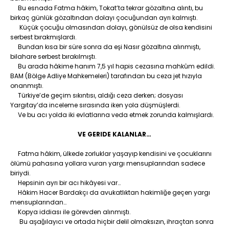
Bu esnada Fatma hâkim, Tokat’ta tekrar gözaltına alıntı, bu
birkaç günlük gözaltından dolayı çocuğundan ayrı kalmıştı.
Küçük çocuğu olmasından dolayı, gönülsüz de olsa kendisini
serbest bırakmışlardı.
Bundan kısa bir süre sonra da eşi Nasır gözaltına alınmıştı,
bilahare serbest bırakılmıştı.
Bu arada hâkime hanım 7,5 yıl hapis cezasına mahkûm edildi.
BAM (Bölge Adliye Mahkemeleri) tarafından bu ceza jet hızıyla
onanmıştı.
Türkiye’de geçim sıkıntısı, aldığı ceza derken; dosyası
Yargıtay’da inceleme sırasında iken yola düşmüşlerdi.
Ve bu acı yolda iki evlatlarına veda etmek zorunda kalmışlardı.
VE GERIDE KALANLAR…
Fatma hâkim, ülkede zorluklar yaşayıp kendisini ve çocuklarını
ölümü pahasına yollara vuran yargı mensuplarından sadece
biriydi.
Hepsinin ayrı bir acı hikâyesi var…
Hâkim Hacer Bardakçı da avukatlıktan hakimliğe geçen yargı
mensuplarından…
Kopya iddiası ile görevden alınmıştı.
Bu aşağılayıcı ve ortada hiçbir delil olmaksızın, ihraçtan sonra