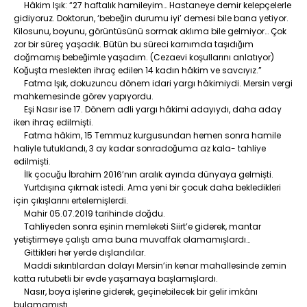
Hâkim Işık: “27 haftalık hamileyim… Hastaneye demir kelepçelerle
gidiyoruz. Doktorun, ‘bebeğin durumu iyi’ demesi bile bana yetiyor.
Kilosunu, boyunu, görüntüsünü sormak aklıma bile gelmiyor… Çok
zor bir süreç yaşadık. Bütün bu süreci karnımda taşıdığım
doğmamış bebeğimle yaşadım. (Cezaevi koşullarını anlatıyor)
Koğuşta meslekten ihraç edilen 14 kadın hâkim ve savcıyız.”
Fatma Işık, dokuzuncu dönem idari yargı hâkimiydi. Mersin vergi
mahkemesinde görev yapıyordu.
Eşi Nasır ise 17. Dönem adli yargı hâkimi adayıydı, daha aday
iken ihraç edilmişti.
Fatma hâkim, 15 Temmuz kurgusundan hemen sonra hamile
haliyle tutuklandı, 3 ay kadar sonradoğuma az kala- tahliye
edilmişti.
İlk çocuğu İbrahim 2016’nın aralık ayında dünyaya gelmişti.
Yurtdışına çıkmak istedi. Ama yeni bir çocuk daha bekledikleri
için çıkışlarını ertelemişlerdi.
Mahir 05.07.2019 tarihinde doğdu.
Tahliyeden sonra eşinin memleketi Siirt’e giderek, mantar
yetiştirmeye çalıştı ama buna muvaffak olamamışlardı…
Gittikleri her yerde dışlandılar.
Maddi sıkıntılardan dolayı Mersin’in kenar mahallesinde zemin
katta rutubetli bir evde yaşamaya başlamışlardı.
Nasır, boya işlerine giderek, geçinebilecek bir gelir imkânı
bulamamıştı.