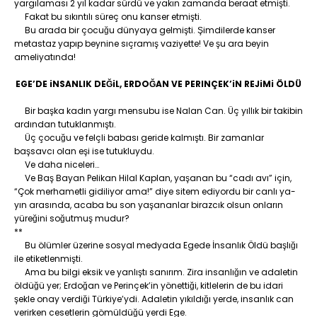
yargılaması 2 yıl kadar sürdü ve yakın zamanda beraat etmişti.
Fakat bu sıkıntılı süreç onu kanser etmişti.
Bu arada bir çocuğu dünyaya gelmişti. Şimdilerde kanser
metastaz yapıp beynine sıçramış vaziyette! Ve şu ara beyin
ameliyatında!
EGE’DE iNSANLIK DEĞiL, ERDOĞAN VE PERINÇEK’iN REJiMi ÖLDÜ
Bir başka kadın yargı mensubu ise Nalan Can. Üç yıllık bir takibin
ardından tutuklanmıştı.
Üç çocuğu ve felçli babası geride kalmıştı. Bir zamanlar
başsavcı olan eşi ise tutukluydu.
Ve daha niceleri…
Ve Baş Bayan Pelikan Hilal Kaplan, yaşanan bu “cadı avı” için,
“Çok merhametli gidiliyor ama!” diye sitem ediyordu bir canlı ya-
yın arasında, acaba bu son yaşananlar birazcık olsun onların
yüreğini soğutmuş mudur?
**
Bu ölümler üzerine sosyal medyada Egede İnsanlık Öldü başlığı
ile etiketlenmişti.
Ama bu bilgi eksik ve yanlıştı sanırım. Zira insanlığın ve adaletin
öldüğü yer; Erdoğan ve Perinçek’in yönettiği, kitlelerin de bu idari
şekle onay verdiği Türkiye’ydi. Adaletin yıkıldığı yerde, insanlık can
verirken cesetlerin gömüldüğü yerdi Ege.