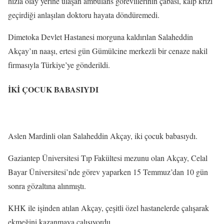
hızla olay yerine ulaşan ambulans görevlilerinin çabası, kalp krizi
geçirdiği anlaşılan doktoru hayata döndüremedi.
Dimetoka Devlet Hastanesi morguna kaldırılan Salaheddin
Akçay’ın naaşı, ertesi gün Gümülcine merkezli bir cenaze nakil
firmasıyla Türkiye’ye gönderildi.
İKİ ÇOCUK BABASIYDI
Aslen Mardinli olan Salaheddin Akçay, iki çocuk babasıydı.
Gaziantep Üniversitesi Tıp Fakültesi mezunu olan Akçay, Celal
Bayar Üniversitesi’nde görev yaparken 15 Temmuz’dan 10 gün
sonra gözaltına alınmıştı.
KHK ile işinden atılan Akçay, çeşitli özel hastanelerde çalışarak
ekmeğini kazanmaya çalışıyordu.