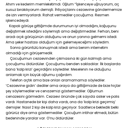
Ahım ve kederim memleketimdi. Oğlum “İşkenceye uğruyorum, aç
susuz bırakılıyorum demişti. İhtiyaçlarını cezaevine göndermemize
de izin vermiyorlardı. Rahat vermediler çocuğuma. Resmen
işkencedeydi.
Kapalı görüşe gittiğimde durumunun iyi olmadığını, koğuşunu
değiştirmek istediğini söylemişti ama değiştirmediler. Ferhan, beni
aradı açık görüşünün olduğunu ve onun yanına gelmemi istedi.
Ama şeker hastası olduğum için gelemeyeceğimi söyledim.
Sonra görüntülü konuşmak istedi ama benim internetim
olmadığı için görüşemedik.
Çocuğumun cezaevinden çıkmasına iki gün kalmıştı ama
çocuğumu öldürdüler. Çocuğumu benden sakladılar. İlk başlarda
bana ‘kalp krizi’ geçirdiğini söylediler. Meselenin ne olduğunu
anlamak için büyük oğlumu çağırdım.
Telefon açtık ama bize onları aramamamızı söylediler.
‘Cezaevine gidin’ dediler ama oraya da gittiğimizde de bize hiçbir
şey söylemediler ve cenazemizi göstermediler. Oğlumun
cenazesini görmedim. Cezaevi önünde çok sayıda asker ve polis
vardı. Hastanede bir kişi daha vardı, ona da ‘kalp krizi geçirmiş’
demişler. Nasıl 2 kişi de kalp krizi geçiriyor. Saatlerce bekledik belki
görürüz diye ama göstermediler. Çocuğum intihar etmedi, bütün
bedeninde yaralar var. O’nu öldürdüler.