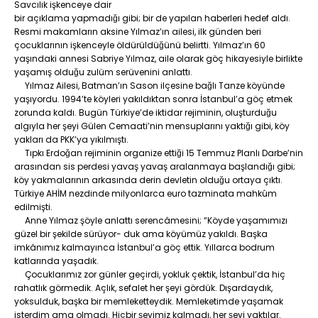
Savcılık işkenceye dair
bir açıklama yapmadığı gibi; bir de yapılan haberleri hedef aldı.
Resmi makamların aksine Yılmaz’ın ailesi, ilk günden beri
çocuklarının işkenceyle öldürüldüğünü belirtti. Yılmaz’ın 60
yaşındaki annesi Sabriye Yılmaz, aile olarak göç hikayesiyle birlikte
yaşamış olduğu zulüm serüvenini anlattı.
Yılmaz Ailesi, Batman’ın Sason ilçesine bağlı Tanze köyünde
yaşıyordu. 1994’te köyleri yakıldıktan sonra İstanbul’a göç etmek
zorunda kaldı. Bugün Türkiye’de iktidar rejiminin, oluşturduğu
algıyla her şeyi Gülen Cemaati’nin mensuplarını yaktığı gibi, köy
yakları da PKK’ya yıkılmıştı.
Tıpkı Erdoğan rejiminin organize ettiği 15 Temmuz Planlı Darbe’nin
arasından sis perdesi yavaş yavaş aralanmaya başlandığı gibi;
köy yakmalarının arkasında derin devletin olduğu ortaya çıktı.
Türkiye AHİM nezdinde milyonlarca euro tazminata mahkûm
edilmişti.
Anne Yılmaz şöyle anlattı serencâmesini; “Köyde yaşamımızı
güzel bir şekilde sürüyor- duk ama köyümüz yakıldı. Başka
imkânımız kalmayınca İstanbul’a göç ettik. Yıllarca bodrum
katlarında yaşadık.
Çocuklarımız zor günler geçirdi, yokluk çektik, İstanbul’da hiç
rahatlık görmedik. Açlık, sefalet her şeyi gördük. Dışardaydık,
yoksulduk, başka bir memleketteydik. Memleketimde yaşamak
isterdim ama olmadı. Hiçbir şeyimiz kalmadı, her şeyi yaktılar.