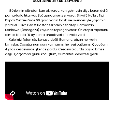
GÖZLERINDEN
KAN AKIYORDU
Gözlerinin altından kan akıyordu, kan gelmesin diye burun deliği
pamuklarla tıkalıydı. Boğazında ise izler vardı. Silivri 5 No’lu L Tipi
Kapalı Cezaevi’nde 60 gardiyanın baskı ve işkencesiyle yaşamını
yitirdiler. Silivri Devlet Hastanesi’nden cenazeyi Batman’ın
Kanîrewa (Örmegözü) köyünde toprağa verdik. Ön otopsi raporunu
almak istedik “6 ay sonra ancak verilir” cevabı verdi.
Kalp krizi falan söz konusu değil. Burnunu, ağzını her yerini
kırmışlar. Çocuğumun canı kalmamış, her yeri patlamış. Çocuğum
4 yıldır cezaevinde işkence gördü. Cezaevi öldürdü başka kimse
değil. Çarşamba günü konuştum, Cumartesi cenazesi geldi.