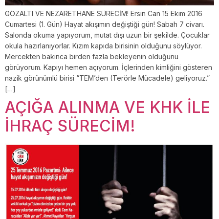
GÖZALTI VE NEZARETHANE SÜRECİM! Ersin Can 15 Ekim 2016
Cumartesi (1. Gün) Hayat akışımın değiştiği gün! Sabah 7 civarı.
Salonda okuma yapıyorum, mutat dışı uzun bir şekilde. Çocuklar
okula hazırlanıyorlar. Kızım kapıda birisinin olduğunu söylüyor.
Mercekten bakınca birden fazla bekleyenin olduğunu
görüyorum. Kapıyı hemen açıyorum. İçlerinden kimliğini gösteren
nazik görünümlü birisi “TEM’den (Terörle Mücadele) geliyoruz.”
[…]
AÇIĞA ALINMA VE KHK İLE
İHRAÇ SÜRECİM!