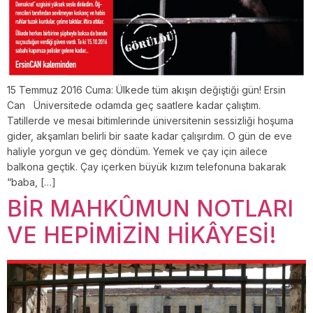
15 Temmuz 2016 Cuma: Ülkede tüm akışın değiştiği gün! Ersin
Can Üniversitede odamda geç saatlere kadar çalıştım.
Tatillerde ve mesai bitimlerinde üniversitenin sessizliği hoşuma
gider, akşamları belirli bir saate kadar çalışırdım. O gün de eve
haliyle yorgun ve geç döndüm. Yemek ve çay için ailece
balkona geçtik. Çay içerken büyük kızım telefonuna bakarak
“baba, […]
BİR MAHKÛMUN NOTLARI
VE HEPİMİZİN HİKÂYESİ!