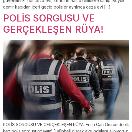
güvenlikli F Tipi ceza evi, kendine has özelliklere sahip. Büyük
demir kapıdan içeri geçip polisler ayrılınca ceza evi […]
POLİS SORGUSU VE
GERÇEKLEŞEN RÜYA!
POLİS SORGUSU VE GERÇEKLEŞEN RÜYA! Ersin Can Ömrümde ilk
kez polis sorgusundayım! 3 şüpheli olarak ayrı odalara alınıyoruz.